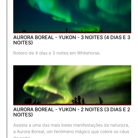
AURORA BOREAL - YUKON - 3 NOITES (4 DIAS E 3
NOITES)
Roteiro de 4 dias e 3 noites em Whitehorse.
AURORA BOREAL - YUKON - 2 NOITES (3 DIAS E 2
NOITES)
Assista a uma das mais belas manifestações da natureza,
a Aurora Boreal, um fenômeno mágico que colore os céus
do norte.