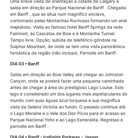
Uma breve visita de orientação à cidade de Calgary e
saída em direção ao Parque Nacional de Banff . Chegada
em Banff , que se situa num magnífico enclave,
contornado pelas Montanhas Rochosas formando um anel
majestoso. Visita ao famoso hotel Banff Springs da rede
Fairmont, às Cascatas de Bow e à Montanha Tunnel.
Tempo livre. Opção: subida de teleférico-gôndola na
Sulphur Mountain, de onde se tem uma vista panorâmica
fantástica da região (não incluso). Pernoite em Banff.
DIA 03
• Banff
Saída em direção ao Bow Valley até chegar ao Johnston
Canyon, onde se poderá fazer uma pequena caminhada
antes de chegar à área do prestigioso Lago Louise. Este
lago é considerado um dos lugares mais espetaculares do
mundo com suas águas azul-turquesa e sua magnífica
vista da Geleira Victoria ao fundo. O passeio continua até
o Lago Moraine e o Vale dos Dez Picos para er acesso ao
Parque Nacional Yoho e ao Lago Esmeralda. Regresso e
pernoite em Banff .
DIA 04
• Banff - Icefields Parkway - Jasper