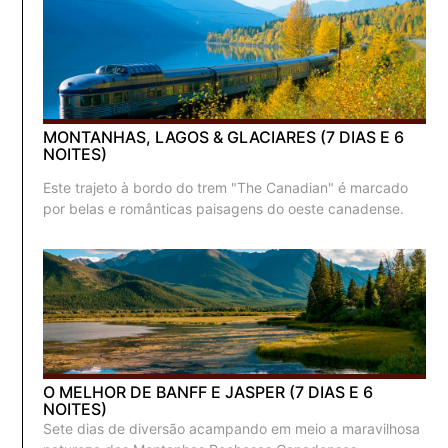
MONTANHAS, LAGOS & GLACIARES (7 DIAS E 6
NOITES)
Este trajeto à bordo do trem "The Canadian" é marcado
por belas e românticas paisagens do oeste canadense.
O MELHOR DE BANFF E JASPER (7 DIAS E 6
NOITES)
Sete dias de diversão acampando em meio a maravilhosa