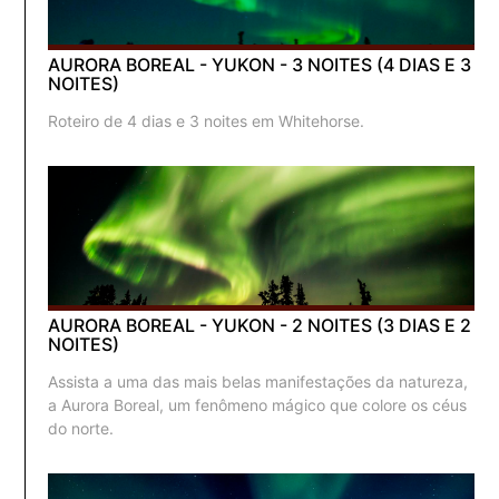
AURORA BOREAL - YUKON - 3 NOITES (4 DIAS E 3
NOITES)
Roteiro de 4 dias e 3 noites em Whitehorse.
AURORA BOREAL - YUKON - 2 NOITES (3 DIAS E 2
NOITES)
Assista a uma das mais belas manifestações da natureza,
a Aurora Boreal, um fenômeno mágico que colore os céus
do norte.