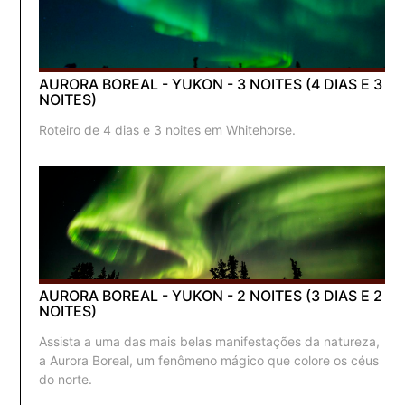
AURORA BOREAL - YUKON - 3 NOITES (4 DIAS E 3
NOITES)
Roteiro de 4 dias e 3 noites em Whitehorse.
AURORA BOREAL - YUKON - 2 NOITES (3 DIAS E 2
NOITES)
Assista a uma das mais belas manifestações da natureza,
a Aurora Boreal, um fenômeno mágico que colore os céus
do norte.