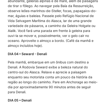
abundante, geleiras alpinas e de maré, além de paisagens
de tirar o fôlego. Ao navegar pela Baía da Ressurreição,
observe leões-marinhos-de-Steller, focas, papagaios-do-
mar, águias e baleias. Passeie pelo Refúgio Nacional de
Vida Selvagem Marítima do Alasca, lar de uma grande
variedade de pássaros, a caminho da Geleira Holgate ou
Aialik. Você fará uma parada em frente à geleira para
ouvi-la se mover e, possivelmente, ver o gelo cair no
oceano. Aproveite o almoço a bordo. (Café da manhã e
almoço incluídos hoje).
DIA 04
• Seward - Denali
Pela manhã, embarque em um ônibus com destino a
Denali. A Rodovia Seward exibe a beleza natural do
centro-sul do Alasca. Relaxe e aprecie a paisagem
enquanto seu motorista conta um pouco da história da
região ao longo do caminho. Pare em Anchorage ao meio-
dia por aproximadamente 90 minutos antes de seguir
para Denali.
DIA 05
• Denali